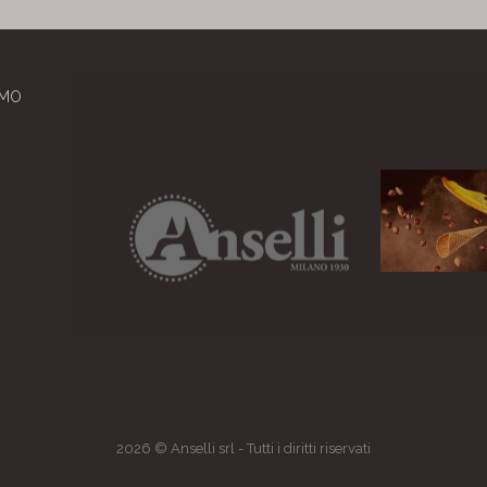
AMO
2026 © Anselli srl - Tutti i diritti riservati