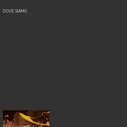
DOVE SIAMO