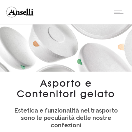
Asporto e
Contenitori gelato
Estetica e funzionalità nel trasporto
sono le peculiarità delle nostre
confezioni