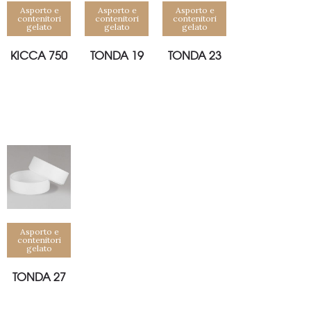
Asporto e
Asporto e
Asporto e
contenitori
contenitori
contenitori
gelato
gelato
gelato
KICCA 750
TONDA 19
TONDA 23
Asporto e
contenitori
gelato
TONDA 27