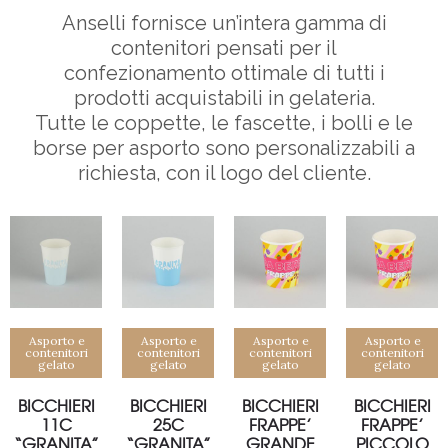
Anselli fornisce un’intera gamma di
contenitori pensati per il
confezionamento ottimale di tutti i
prodotti acquistabili in gelateria.
Tutte le coppette, le fascette, i bolli e le
borse per asporto sono personalizzabili a
richiesta, con il logo del cliente.
Asporto e
Asporto e
Asporto e
Asporto e
contenitori
contenitori
contenitori
contenitori
gelato
gelato
gelato
gelato
BICCHIERI
BICCHIERI
BICCHIERI
BICCHIERI
11C
25C
FRAPPE’
FRAPPE’
“GRANITA”
“GRANITA”
GRANDE
PICCOLO