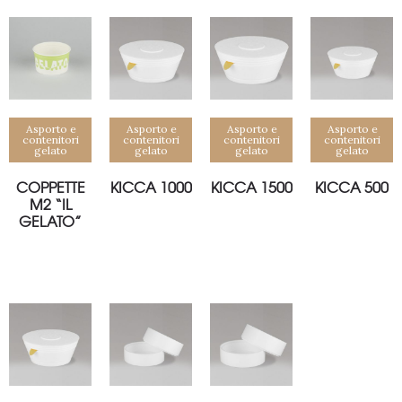
Asporto e
Asporto e
Asporto e
Asporto e
contenitori
contenitori
contenitori
contenitori
gelato
gelato
gelato
gelato
COPPETTE
KICCA 1000
KICCA 1500
KICCA 500
M2 “IL
GELATO”