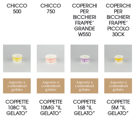
CHICCO
CHICCO
COPERCHI
COPERCHI
500
750
PER
PER
BICCHIERI
BICCHIERI
FRAPPE’
FRAPPE’
GRANDE
PICCOLO
W550
30CK
Asporto e
Asporto e
Asporto e
Asporto e
contenitori
contenitori
contenitori
contenitori
gelato
gelato
gelato
gelato
COPPETTE
COPPETTE
COPPETTE
COPPETTE
108C “IL
10MG “IL
16B “IL
5M “IL
GELATO”
GELATO”
GELATO”
GELATO”