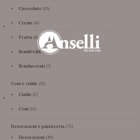
prodotti
13
Cioccolato
13
prodotti
6
Creme
6
prodotti
8
Frutta
8
prodotti
3
Semifreddi
3
prodotti
7
Semilavorati
7
prodotti
13
Coni e cialde
13
prodotti
2
Cialde
2
prodotti
11
Coni
11
prodotti
75
Decorazioni e pasticceria
75
prodotti
49
Decorazioni
49