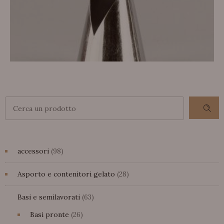
accessori
98
accessori
98
prodotti
BOCCHETTA SAC À POCHE GIANDUIOTTO
28
Asporto e contenitori gelato
28
prodotti
63
Basi e semilavorati
63
prodotti
26
Basi pronte
26