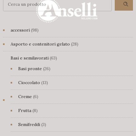
98
accessori
98
prodotti
28
Asporto e contenitori gelato
28
prodotti
63
Basi e semilavorati
63
prodotti
26
Basi pronte
26
prodotti
13
Cioccolato
13
prodotti
6
Creme
6
prodotti
8
Frutta
8
prodotti
3
Semifreddi
3
prodotti