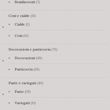
7
Semilavorati
7
prodotti
13
Coni e cialde
13
prodotti
2
Cialde
2
prodotti
11
Coni
11
prodotti
75
Decorazioni e pasticceria
75
prodotti
49
Decorazioni
49
prodotti
26
Pasticceria
26
prodotti
40
Paste e variegati
40
prodotti
29
Paste
29
prodotti
11
Variegati
11
prodotti