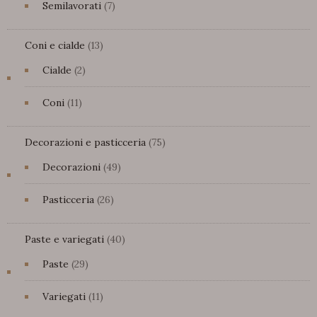
7
Semilavorati
7
prodotti
13
Coni e cialde
13
prodotti
2
Cialde
2
prodotti
11
Coni
11
prodotti
75
Decorazioni e pasticceria
75
prodotti
49
Decorazioni
49
prodotti
26
Pasticceria
26
prodotti
40
Paste e variegati
40
prodotti
29
Paste
29
prodotti
11
Variegati
11
prodotti