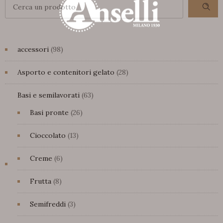
98
accessori
98
prodotti
28
Asporto e contenitori gelato
28
prodotti
63
Basi e semilavorati
63
prodotti
26
Basi pronte
26
prodotti
13
Cioccolato
13
prodotti
6
Creme
6
prodotti
8
Frutta
8
prodotti
3
Semifreddi
3
prodotti