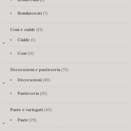
prodotti
7
Semilavorati
7
prodotti
13
Coni e cialde
13
prodotti
2
Cialde
2
prodotti
11
Coni
11
prodotti
75
Decorazioni e pasticceria
75
prodotti
49
Decorazioni
49
prodotti
26
Pasticceria
26
prodotti
40
Paste e variegati
40
prodotti
29
Paste
29
prodotti