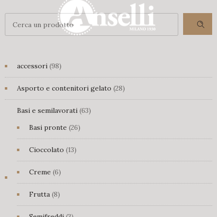
98
accessori
98
prodotti
28
Asporto e contenitori gelato
28
prodotti
63
Basi e semilavorati
63
prodotti
26
Basi pronte
26
prodotti
13
Cioccolato
13
prodotti
6
Creme
6
prodotti
8
Frutta
8
prodotti
3
Semifreddi
3