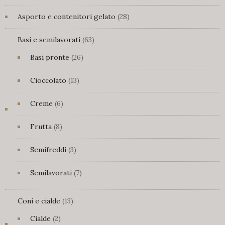
prodotti
28
Asporto e contenitori gelato
28
prodotti
63
Basi e semilavorati
63
prodotti
26
Basi pronte
26
prodotti
13
Cioccolato
13
prodotti
6
Creme
6
prodotti
8
Frutta
8
prodotti
3
Semifreddi
3
prodotti
7
Semilavorati
7
prodotti
13
Coni e cialde
13
prodotti
2
Cialde
2