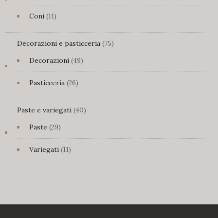
prodotti
11
Coni
11
prodotti
75
Decorazioni e pasticceria
75
prodotti
49
Decorazioni
49
prodotti
26
Pasticceria
26
prodotti
40
Paste e variegati
40
prodotti
29
Paste
29
prodotti
11
Variegati
11
prodotti