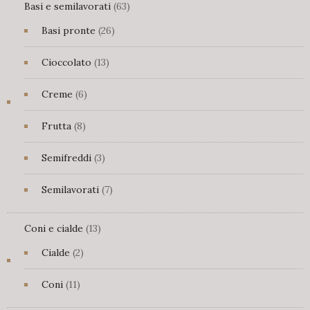
63
Basi e semilavorati
63
prodotti
26
Basi pronte
26
prodotti
13
Cioccolato
13
prodotti
6
Creme
6
prodotti
8
Frutta
8
prodotti
3
Semifreddi
3
prodotti
7
Semilavorati
7
prodotti
13
Coni e cialde
13
prodotti
2
Cialde
2
prodotti
11
Coni
11
prodotti