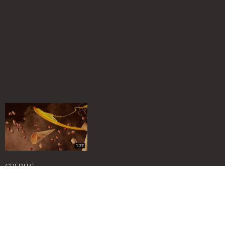
CREDITS
Art Director -
Monica Architetto
Photo -
Amendolagine Barracchia
Video maker -
Simone Manganello